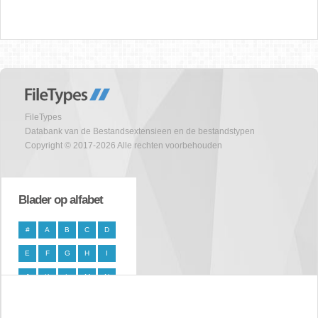
FileTypes
Databank van de Bestandsextensieen en de bestandstypen
Copyright © 2017-2026 Alle rechten voorbehouden
Blader op alfabet
#
A
B
C
D
E
F
G
H
I
J
K
L
M
N
O
P
Q
R
S