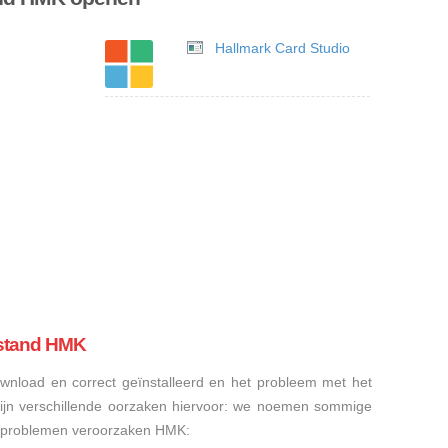
Hallmark Card Studio
estand HMK
nload en correct geïnstalleerd en het probleem met het
ijn verschillende oorzaken hiervoor: we noemen sommige
sproblemen veroorzaken HMK: