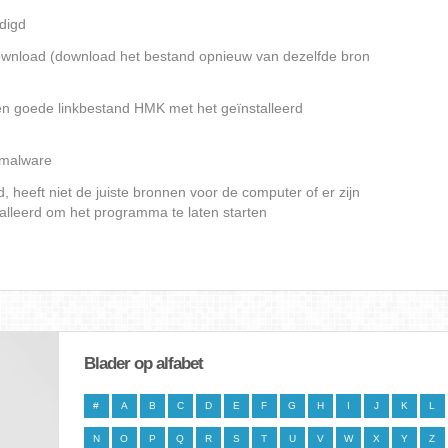
digd
gedownload (download het bestand opnieuw van dezelfde bron
en goede linkbestand HMK met het geïnstalleerd
f malware
heeft niet de juiste bronnen voor de computer of er zijn
alleerd om het programma te laten starten
Blader op alfabet
#
A
B
C
D
E
F
G
H
I
J
K
L
N
O
P
Q
R
S
T
U
V
W
X
Y
Z