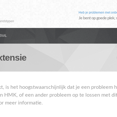
Heb je problemen met onb
Je bent op goede plek, 
andstypen
TAAL
tensie
akt, is het hoogstwaarschijnlijk dat je een problee
en HMK, of een ander probleem op te lossen met di
or meer informatie.