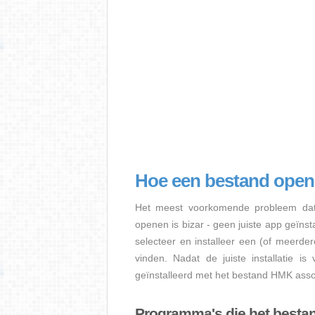
Hoe een bestand ope
Het meest voorkomende probleem dat
openen is bizar - geen juiste app geïns
selecteer en installeer een (of meerde
vinden. Nadat de juiste installatie i
geïnstalleerd met het bestand HMK assoc
Programma's die het best