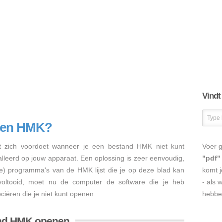
Vindt
nen HMK?
 zich voordoet wanneer je een bestand HMK niet kunt
Voer g
talleerd op jouw apparaat. Een oplossing is zeer eenvoudig,
"pdf"
re) programma's van de HMK lijst die je op deze blad kan
komt j
s voltooid, moet nu de computer de software die je heb
- als 
iëren die je niet kunt openen.
hebbe
and HMK openen