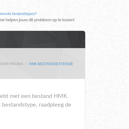
ekende bestandstypes?
we helpen jouw dit probleem op te lossen!
STARTPAGINA
HMK BESTANDSEXTENSIE
m hebt met een bestand HMK.
t bestandstype, raadpleeg de