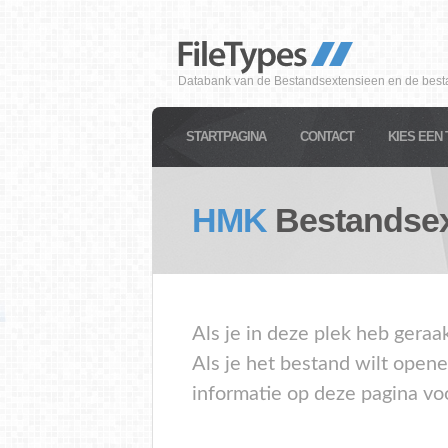
Databank van de Bestandsextensieen en de best
STARTPAGINA
CONTACT
KIES EEN 
HMK
Bestandsex
Als je in deze plek heb gera
Als je het bestand wilt open
informatie op deze pagina vo