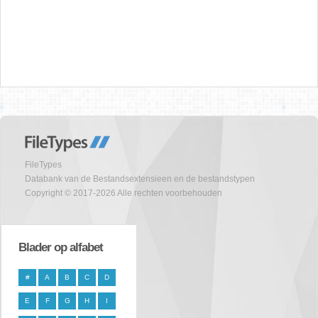
FileTypes
Databank van de Bestandsextensieen en de bestandstypen
Copyright © 2017-2026 Alle rechten voorbehouden
Blader op alfabet
#
A
B
C
D
E
F
G
H
I