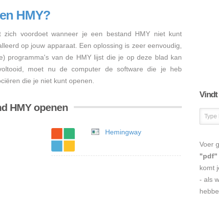
nen HMY?
 zich voordoet wanneer je een bestand HMY niet kunt
talleerd op jouw apparaat. Een oplossing is zeer eenvoudig,
re) programma's van de HMY lijst die je op deze blad kan
s voltooid, moet nu de computer de software die je heb
iëren die je niet kunt openen.
Vindt
and HMY openen
Hemingway
Voer g
"pdf"
komt j
- als 
hebbe