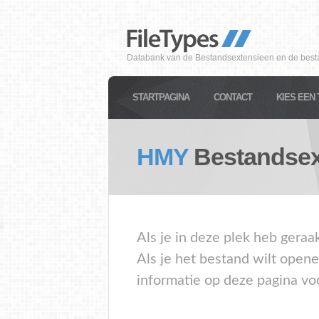
Databank van de Bestandsextensieen en de best
STARTPAGINA
CONTACT
KIES EEN 
HMY
Bestandsex
Als je in deze plek heb gera
Als je het bestand wilt open
informatie op deze pagina vo