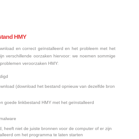
stand HMY
nload en correct geïnstalleerd en het probleem met het
ijn verschillende oorzaken hiervoor: we noemen sommige
sproblemen veroorzaken HMY:
digd
gedownload (download het bestand opnieuw van dezelfde bron
en goede linkbestand HMY met het geïnstalleerd
f malware
heeft niet de juiste bronnen voor de computer of er zijn
alleerd om het programma te laten starten