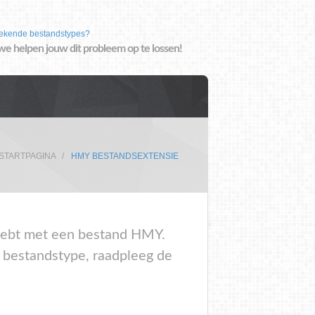
ekende bestandstypes?
we helpen jouw dit probleem op te lossen!
STARTPAGINA
HMY BESTANDSEXTENSIE
m hebt met een bestand HMY.
t bestandstype, raadpleeg de