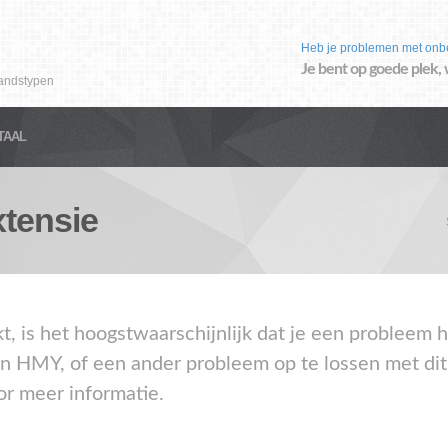
Heb je problemen met onb
Je bent op goede plek, 
andstypen
TAAL
tensie
akt, is het hoogstwaarschijnlijk dat je een problee
en HMY, of een ander probleem op te lossen met di
or meer informatie.