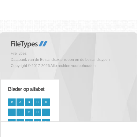
FileTypes
Databank van de Bestandsextensieen en de bestandstypen
Copyright © 2017-2026 Alle rechten voorbehouden
Blader op alfabet
#
A
B
C
D
E
F
G
H
I
J
K
L
M
N
O
P
Q
R
S