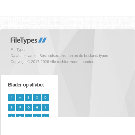
FileTypes
Databank van de Bestandsextensieen en de bestandstypen
Copyright © 2017-2026 Alle rechten voorbehouden
Blader op alfabet
#
A
B
C
D
E
F
G
H
I
J
K
L
M
N
O
P
Q
R
S