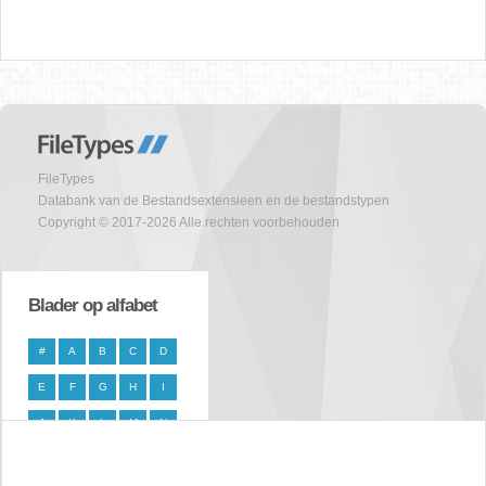
FileTypes
Databank van de Bestandsextensieen en de bestandstypen
Copyright © 2017-2026 Alle rechten voorbehouden
Blader op alfabet
#
A
B
C
D
E
F
G
H
I
J
K
L
M
N
O
P
Q
R
S