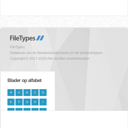
FileTypes
Databank van de Bestandsextensieen en de bestandstypen
Copyright © 2017-2026 Alle rechten voorbehouden
Blader op alfabet
#
A
B
C
D
E
F
G
H
I
J
K
L
M
N
O
P
Q
R
S