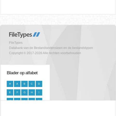
FileTypes
Databank van de Bestandsextensieen en de bestandstypen
Copyright © 2017-2026 Alle rechten voorbehouden
Blader op alfabet
#
A
B
C
D
E
F
G
H
I
J
K
L
M
N
O
P
Q
R
S