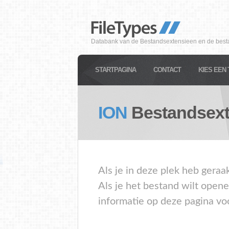
Databank van de Bestandsextensieen en de best
STARTPAGINA
CONTACT
KIES EEN 
ION
Bestandsext
Als je in deze plek heb geraa
Als je het bestand wilt open
informatie op deze pagina vo