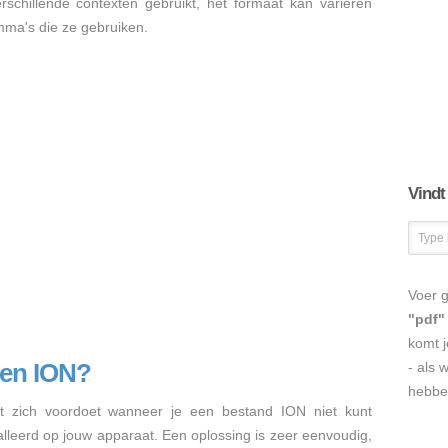
erschillende contexten gebruikt, het formaat kan variëren
mma's die ze gebruiken.
Vindt
Voer g
"pdf"
komt j
nen ION?
- als 
hebbe
 zich voordoet wanneer je een bestand ION niet kunt
talleerd op jouw apparaat. Een oplossing is zeer eenvoudig,