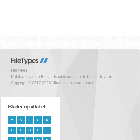
FileTypes
Databank van de Bestandsextensieen en de bestandstypen
Copyright © 2017-2026 Alle rechten voorbehouden
Blader op alfabet
#
A
B
C
D
E
F
G
H
I