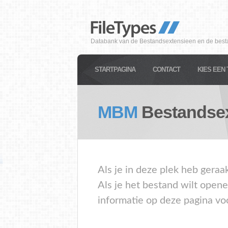
Databank van de Bestandsextensieen en de best
STARTPAGINA
CONTACT
KIES EEN 
MBM
Bestandsex
Als je in deze plek heb gera
Als je het bestand wilt open
informatie op deze pagina vo