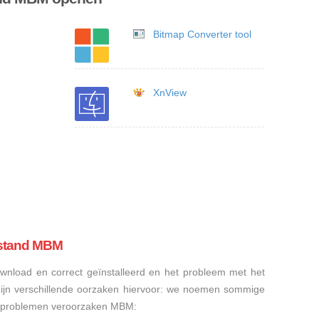
Bitmap Converter tool
XnView
estand MBM
nload en correct geïnstalleerd en het probleem met het
ijn verschillende oorzaken hiervoor: we noemen sommige
sproblemen veroorzaken MBM: