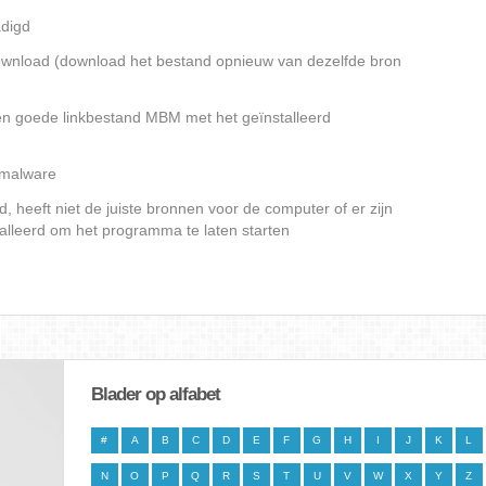
digd
gedownload (download het bestand opnieuw van dezelfde bron
en goede linkbestand MBM met het geïnstalleerd
f malware
heeft niet de juiste bronnen voor de computer of er zijn
alleerd om het programma te laten starten
Blader op alfabet
#
A
B
C
D
E
F
G
H
I
J
K
L
N
O
P
Q
R
S
T
U
V
W
X
Y
Z