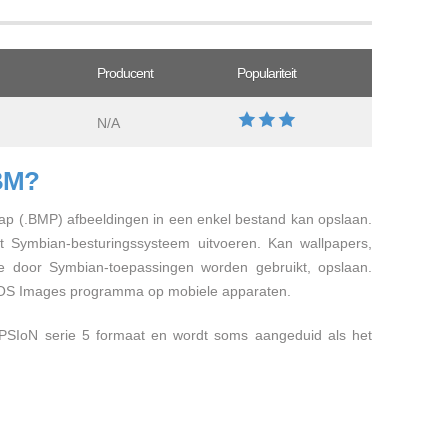
Producent
Populariteit
N/A
MBM?
ap (.BMP) afbeeldingen in een enkel bestand kan opslaan.
t Symbian-besturingssysteem uitvoeren. Kan wallpapers,
ie door Symbian-toepassingen worden gebruikt, opslaan.
OS Images programma op mobiele apparaten.
 PSIoN serie 5 formaat en wordt soms aangeduid als het