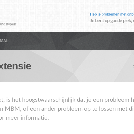
Heb je problemen met onb
Je bent op goede plek, 
andstypen
TAAL
tensie
akt, is het hoogstwaarschijnlijk dat je een proble
en MBM, of een ander probleem op te lossen met di
or meer informatie.