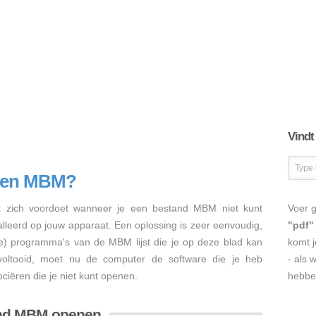
Vindt
enen MBM?
 zich voordoet wanneer je een bestand MBM niet kunt
Voer g
talleerd op jouw apparaat. Een oplossing is zeer eenvoudig,
"pdf"
re) programma's van de MBM lijst die je op deze blad kan
komt j
s voltooid, moet nu de computer de software die je heb
- als 
iëren die je niet kunt openen.
hebbe
and MBM openen