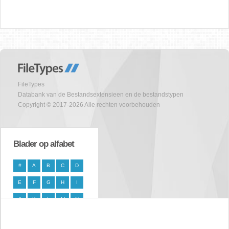
FileTypes
Databank van de Bestandsextensieen en de bestandstypen
Copyright © 2017-2026 Alle rechten voorbehouden
Blader op alfabet
#
A
B
C
D
E
F
G
H
I
J
K
L
M
N
O
P
Q
R
S