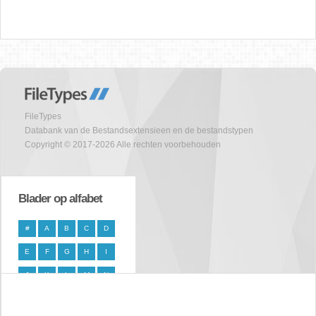
FileTypes
Databank van de Bestandsextensieen en de bestandstypen
Copyright © 2017-2026 Alle rechten voorbehouden
Blader op alfabet
#
A
B
C
D
E
F
G
H
I
J
K
L
M
N
O
P
Q
R
S