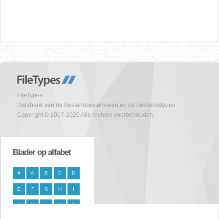
FileTypes
Databank van de Bestandsextensieen en de bestandstypen
Copyright © 2017-2026 Alle rechten voorbehouden
Blader op alfabet
#
A
B
C
D
E
F
G
H
I
J
K
L
M
N