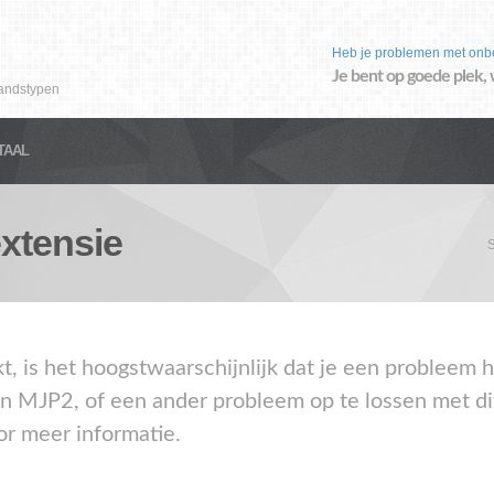
Heb je problemen met onb
Je bent op goede plek, 
andstypen
TAAL
xtensie
akt, is het hoogstwaarschijnlijk dat je een problee
en MJP2, of een ander probleem op te lossen met di
or meer informatie.