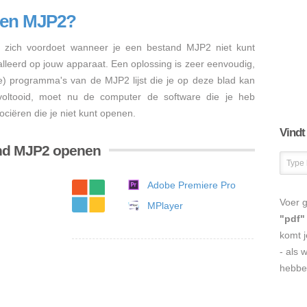
nen MJP2?
zich voordoet wanneer je een bestand MJP2 niet kunt
talleerd op jouw apparaat. Een oplossing is zeer eenvoudig,
re) programma's van de MJP2 lijst die je op deze blad kan
s voltooid, moet nu de computer de software die je heb
ciëren die je niet kunt openen.
Vindt
and MJP2 openen
Adobe Premiere Pro
Voer g
MPlayer
"pdf"
komt j
- als 
hebbe