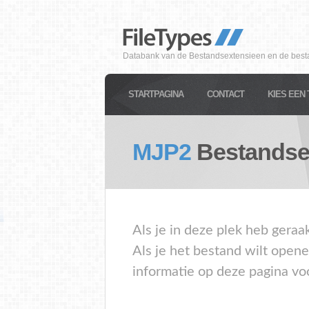
Databank van de Bestandsextensieen en de best
STARTPAGINA
CONTACT
KIES EEN 
MJP2
Bestandse
Als je in deze plek heb gera
Als je het bestand wilt open
informatie op deze pagina vo