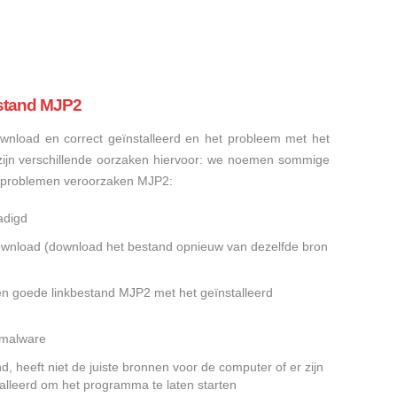
stand MJP2
nload en correct geïnstalleerd en het probleem met het
ijn verschillende oorzaken hiervoor: we noemen sommige
sproblemen veroorzaken MJP2:
adigd
gedownload (download het bestand opnieuw van dezelfde bron
en goede linkbestand MJP2 met het geïnstalleerd
f malware
 heeft niet de juiste bronnen voor de computer of er zijn
alleerd om het programma te laten starten