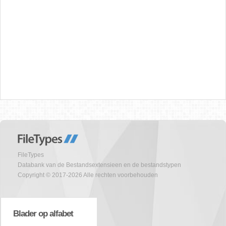
FileTypes
Databank van de Bestandsextensieen en de bestandstypen
Copyright © 2017-2026 Alle rechten voorbehouden
Blader op alfabet