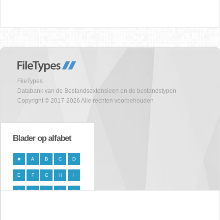
FileTypes
Databank van de Bestandsextensieen en de bestandstypen
Copyright © 2017-2026 Alle rechten voorbehouden
Blader op alfabet
#
A
B
C
D
E
F
G
H
I
J
K
L
M
N
O
P
Q
R
S