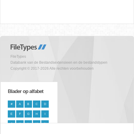
FileTypes
Databank van de Bestandsextensieen en de bestandstypen
Copyright © 2017-2026 Alle rechten voorbehouden
Blader op alfabet
#
A
B
C
D
E
F
G
H
I
J
K
L
M
N
O
P
Q
R
S