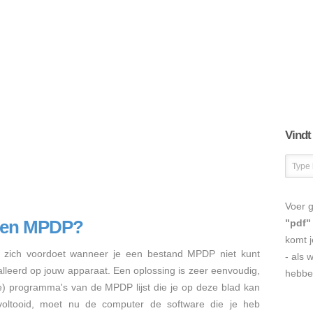
Vindt
Voer g
nen MPDP?
"pdf"
komt j
zich voordoet wanneer je een bestand MPDP niet kunt
- als 
talleerd op jouw apparaat. Een oplossing is zeer eenvoudig,
hebbe
re) programma's van de MPDP lijst die je op deze blad kan
s voltooid, moet nu de computer de software die je heb