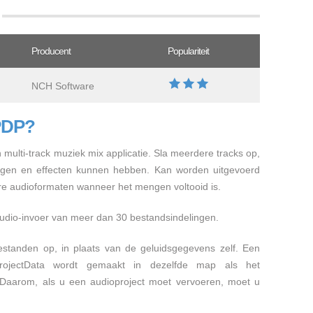
Producent
Populariteit
NCH Software
PDP?
multi-track muziek mix applicatie. Sla meerdere tracks op,
ingen en effecten kunnen hebben. Kan worden uitgevoerd
re audioformaten wanneer het mengen voltooid is.
dio-invoer van meer dan 30 bestandsindelingen.
estanden op, in plaats van de geluidsgegevens zelf. Een
ProjectData wordt gemaakt in dezelfde map als het
. Daarom, als u een audioproject moet vervoeren, moet u