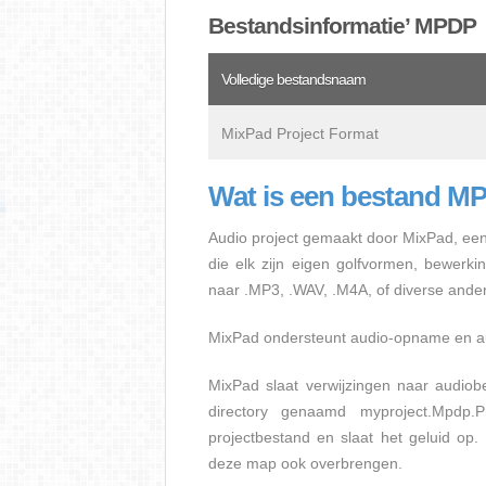
Bestandsinformatie’ MPDP
Volledige bestandsnaam
MixPad Project Format
Wat is een bestand M
Audio project gemaakt door MixPad, een 
die elk zijn eigen golfvormen, bewerk
naar .MP3, .WAV, .M4A, of diverse ande
MixPad ondersteunt audio-opname en au
MixPad slaat verwijzingen naar audiob
directory genaamd myproject.Mpdp.
projectbestand en slaat het geluid op
deze map ook overbrengen.