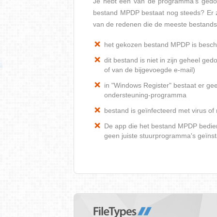
Je hebt een van de programma's gedow
bestand MPDP bestaat nog steeds? Er z
van de redenen die de meeste bestand
het gekozen bestand MPDP is besch
dit bestand is niet in zijn geheel 
of van de bijgevoegde e-mail)
in "Windows Register" bestaat er ge
ondersteuning-programma
bestand is geïnfecteerd met virus o
De app die het bestand MPDP bediend
geen juiste stuurprogramma's geïnst