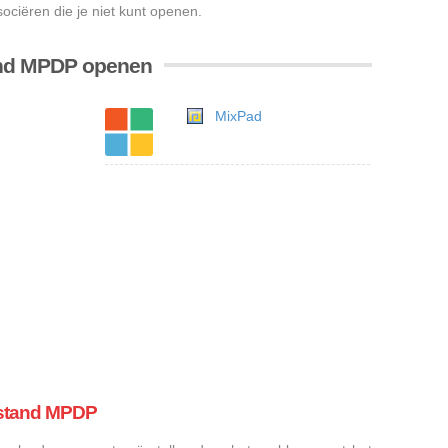
ciëren die je niet kunt openen.
and MPDP openen
MixPad
estand MPDP