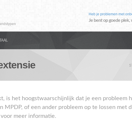
Heb je problemen met onb
Je bent op goede plek, 
andstypen
TAAL
xtensie
S
akt, is het hoogstwaarschijnlijk dat je een problee
en MPDP, of een ander probleem op te lossen met d
 voor meer informatie.