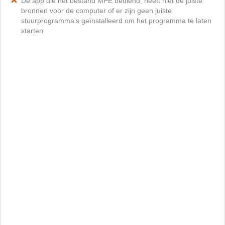
De app die het bestand MPE bediend, heeft niet de juiste
bronnen voor de computer of er zijn geen juiste
stuurprogramma's geïnstalleerd om het programma te laten
starten