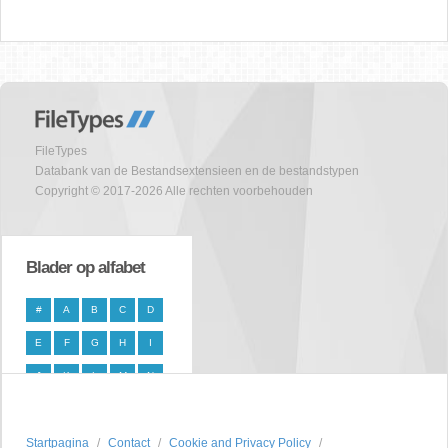
FileTypes
Databank van de Bestandsextensieen en de bestandstypen
Copyright © 2017-2026 Alle rechten voorbehouden
Blader op alfabet
#
A
B
C
D
E
F
G
H
I
J
K
L
M
N
O
P
Q
R
S
Startpagina
T
U
V
Contact
W
X
Cookie and Privacy Policy