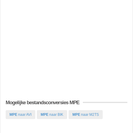
Mogelijke bestandsconversies MPE
MPE
naar AVI
MPE
naar BIK
MPE
naar M2TS