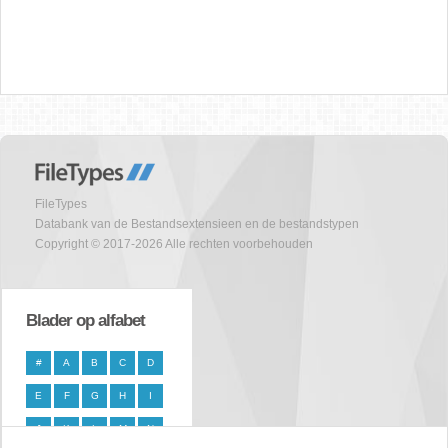
FileTypes
Databank van de Bestandsextensieen en de bestandstypen
Copyright © 2017-2026 Alle rechten voorbehouden
Blader op alfabet
#
A
B
C
D
E
F
G
H
I
J
K
L
M
N