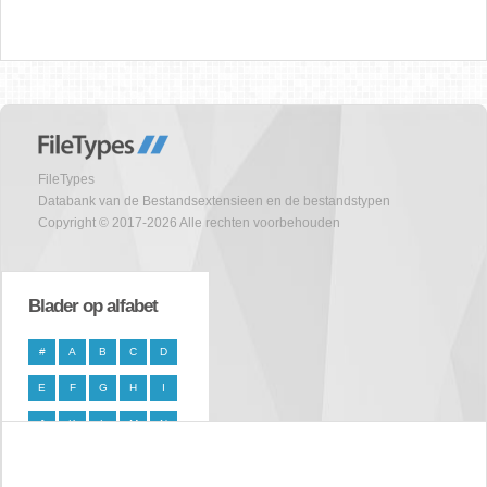
FileTypes
Databank van de Bestandsextensieen en de bestandstypen
Copyright © 2017-2026 Alle rechten voorbehouden
Blader op alfabet
#
A
B
C
D
E
F
G
H
I
J
K
L
M
N
O
P
Q
R
S