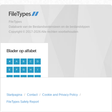
FileTypes
Databank van de Bestandsextensieen en de bestandstypen
Copyright © 2017-2026 Alle rechten voorbehouden
Blader op alfabet
#
A
B
C
D
E
F
G
H
I
J
K
L
M
N
O
P
Q
R
S
Startpagina
T
U
V
Contact
W
X
Cookie and Privacy Policy
FileTypes Safety Report
Y
Z