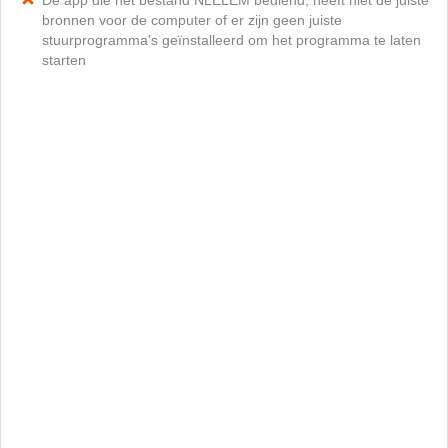
De app die het bestand NLELEM bediend, heeft niet de juiste
bronnen voor de computer of er zijn geen juiste
stuurprogramma's geïnstalleerd om het programma te laten
starten