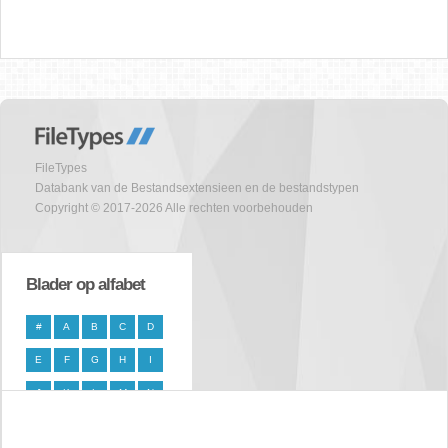
FileTypes
Databank van de Bestandsextensieen en de bestandstypen
Copyright © 2017-2026 Alle rechten voorbehouden
Blader op alfabet
#
A
B
C
D
E
F
G
H
I
J
K
L
M
N
O
P
Q
R
S