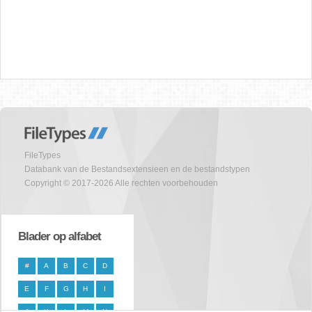
FileTypes
Databank van de Bestandsextensieen en de bestandstypen
Copyright © 2017-2026 Alle rechten voorbehouden
Blader op alfabet
#
A
B
C
D
E
F
G
H
I
J
K
L
M
N