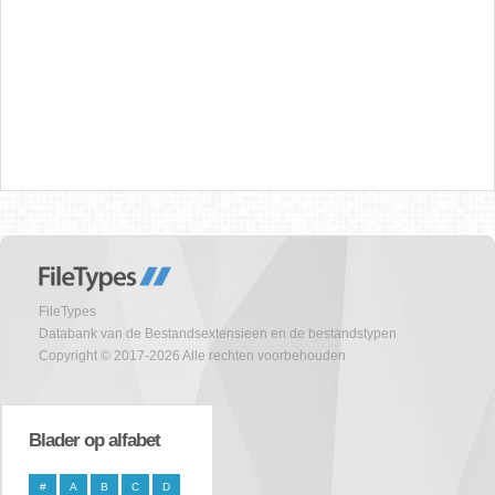
FileTypes
Databank van de Bestandsextensieen en de bestandstypen
Copyright © 2017-2026 Alle rechten voorbehouden
Blader op alfabet
#
A
B
C
D