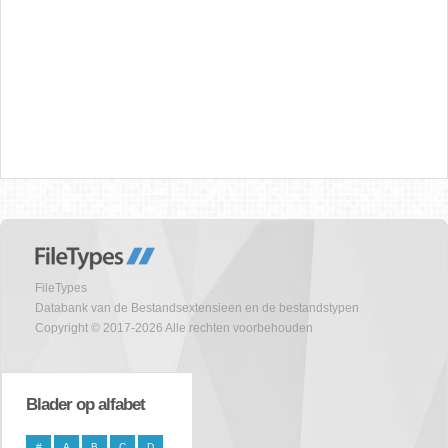
FileTypes
Databank van de Bestandsextensieen en de bestandstypen
Copyright © 2017-2026 Alle rechten voorbehouden
Blader op alfabet
#
A
B
C
D