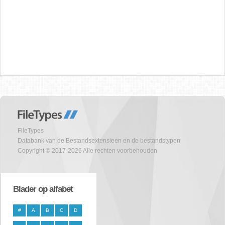
FileTypes
Databank van de Bestandsextensieen en de bestandstypen
Copyright © 2017-2026 Alle rechten voorbehouden
Blader op alfabet
#
A
B
C
D