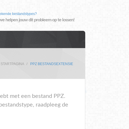
ekende bestandstypes?
we helpen jouw dit probleem op te lossen!
STARTPAGINA
PPZ BESTANDSEXTENSIE
 hebt met een bestand PPZ.
 bestandstype, raadpleeg de