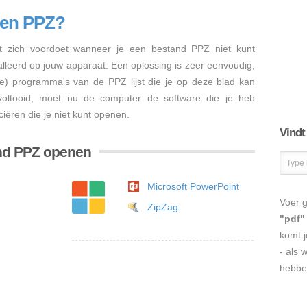
nen PPZ?
 zich voordoet wanneer je een bestand PPZ niet kunt
talleerd op jouw apparaat. Een oplossing is zeer eenvoudig,
re) programma's van de PPZ lijst die je op deze blad kan
s voltooid, moet nu de computer de software die je heb
iëren die je niet kunt openen.
Vindt
nd PPZ openen
Microsoft PowerPoint
Voer g
ZipZag
"pdf"
komt j
- als 
hebbe