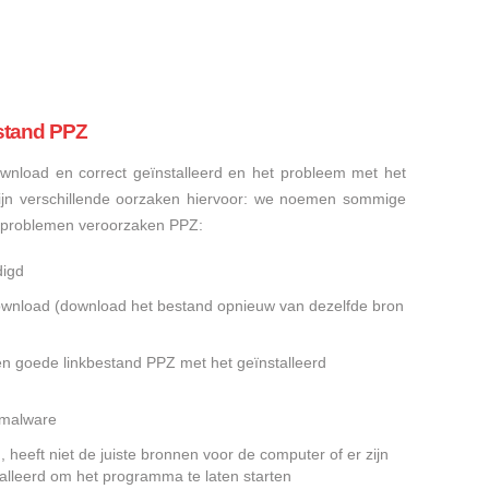
stand PPZ
nload en correct geïnstalleerd en het probleem met het
ijn verschillende oorzaken hiervoor: we noemen sommige
sproblemen veroorzaken PPZ:
digd
gedownload (download het bestand opnieuw van dezelfde bron
en goede linkbestand PPZ met het geïnstalleerd
f malware
heeft niet de juiste bronnen voor de computer of er zijn
alleerd om het programma te laten starten