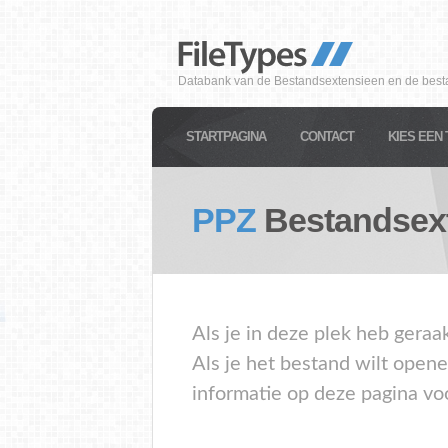
Databank van de Bestandsextensieen en de best
STARTPAGINA
CONTACT
KIES EEN 
PPZ
Bestandsex
Als je in deze plek heb geraa
Als je het bestand wilt open
informatie op deze pagina vo