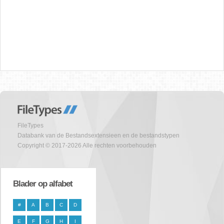
FileTypes
Databank van de Bestandsextensieen en de bestandstypen
Copyright © 2017-2026 Alle rechten voorbehouden
Blader op alfabet
#
A
B
C
D
E
F
G
H
I