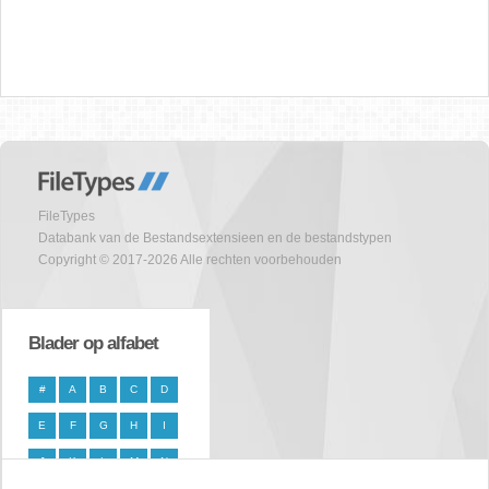
FileTypes
Databank van de Bestandsextensieen en de bestandstypen
Copyright © 2017-2026 Alle rechten voorbehouden
Blader op alfabet
#
A
B
C
D
E
F
G
H
I
J
K
L
M
N