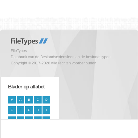
FileTypes
Databank van de Bestandsextensieen en de bestandstypen
Copyright © 2017-2026 Alle rechten voorbehouden
Blader op alfabet
#
A
B
C
D
E
F
G
H
I
J
K
L
M
N
O
P
Q
R
S