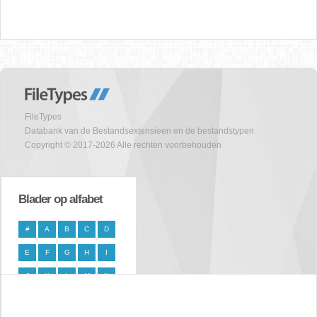
FileTypes
Databank van de Bestandsextensieen en de bestandstypen
Copyright © 2017-2026 Alle rechten voorbehouden
Blader op alfabet
#
A
B
C
D
E
F
G
H
I
J
K
L
M
N
O
P
Q
R
S