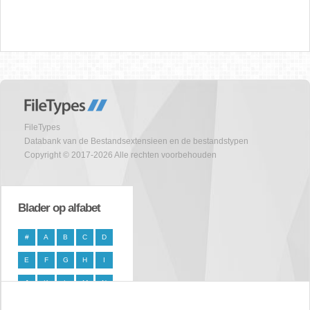
FileTypes
Databank van de Bestandsextensieen en de bestandstypen
Copyright © 2017-2026 Alle rechten voorbehouden
Blader op alfabet
#
A
B
C
D
E
F
G
H
I
J
K
L
M
N
O
P
Q
R
S