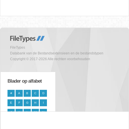
FileTypes
Databank van de Bestandsextensieen en de bestandstypen
Copyright © 2017-2026 Alle rechten voorbehouden
Blader op alfabet
#
A
B
C
D
E
F
G
H
I
J
K
L
M
N
O
P
Q
R
S