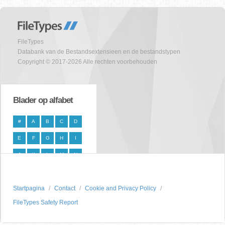
FileTypes
Databank van de Bestandsextensieen en de bestandstypen
Copyright © 2017-2026 Alle rechten voorbehouden
Blader op alfabet
#
A
B
C
D
E
F
G
H
I
J
K
L
M
N
O
P
Q
R
S
Startpagina
T
U
V
Contact
W
X
Cookie and Privacy Policy
FileTypes Safety Report
Y
Z