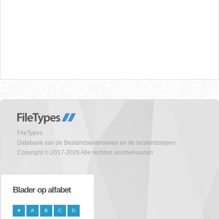
FileTypes
Databank van de Bestandsextensieen en de bestandstypen
Copyright © 2017-2026 Alle rechten voorbehouden
Blader op alfabet
#
A
B
C
D