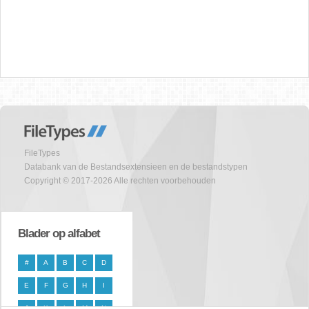
FileTypes
Databank van de Bestandsextensieen en de bestandstypen
Copyright © 2017-2026 Alle rechten voorbehouden
Blader op alfabet
#
A
B
C
D
E
F
G
H
I
J
K
L
M
N