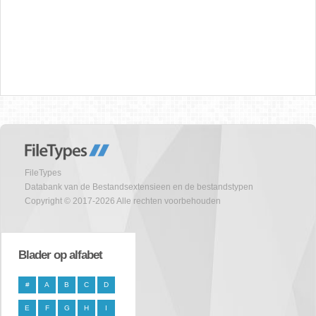
FileTypes
Databank van de Bestandsextensieen en de bestandstypen
Copyright © 2017-2026 Alle rechten voorbehouden
Blader op alfabet
#
A
B
C
D
E
F
G
H
I