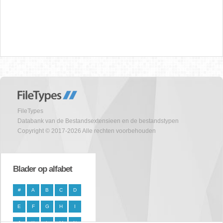
FileTypes
Databank van de Bestandsextensieen en de bestandstypen
Copyright © 2017-2026 Alle rechten voorbehouden
Blader op alfabet
#
A
B
C
D
E
F
G
H
I
J
K
L
M
N