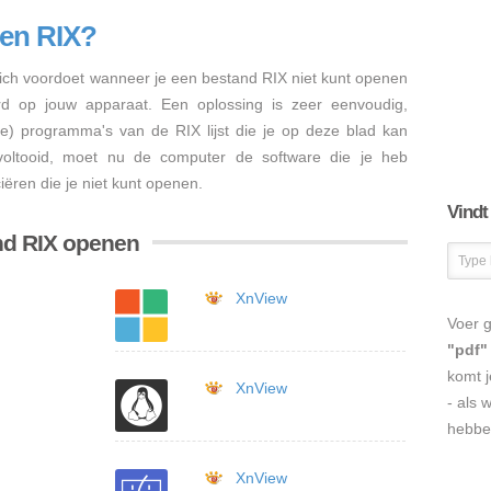
en RIX?
ch voordoet wanneer je een bestand RIX niet kunt openen
erd op jouw apparaat. Een oplossing is zeer eenvoudig,
re) programma's van de RIX lijst die je op deze blad kan
s voltooid, moet nu de computer de software die je heb
ëren die je niet kunt openen.
Vindt
nd RIX openen
XnView
Voer g
"pdf"
komt j
XnView
- als 
hebbe
XnView