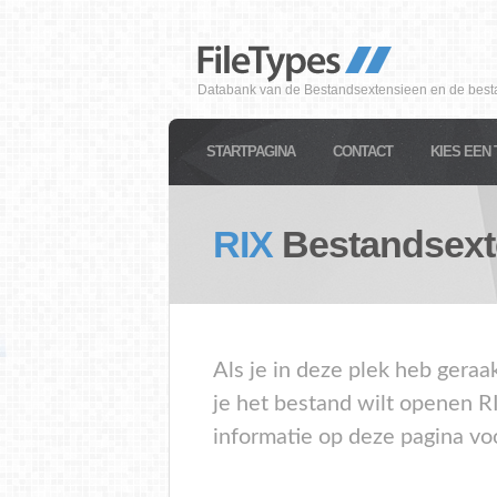
Databank van de Bestandsextensieen en de best
STARTPAGINA
CONTACT
KIES EEN 
RIX
Bestandsext
Als je in deze plek heb geraa
je het bestand wilt openen R
informatie op deze pagina vo