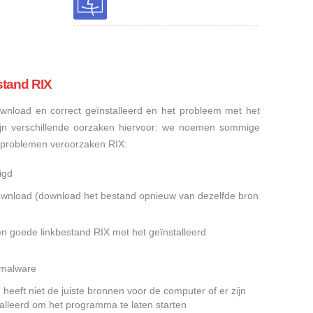
stand RIX
nload en correct geïnstalleerd en het probleem met het
ijn verschillende oorzaken hiervoor: we noemen sommige
sproblemen veroorzaken RIX:
igd
gedownload (download het bestand opnieuw van dezelfde bron
en goede linkbestand RIX met het geïnstalleerd
f malware
heeft niet de juiste bronnen voor de computer of er zijn
alleerd om het programma te laten starten