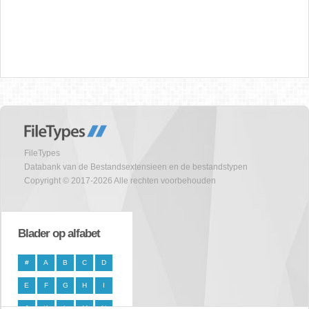
FileTypes
Databank van de Bestandsextensieen en de bestandstypen
Copyright © 2017-2026 Alle rechten voorbehouden
Blader op alfabet
#
A
B
C
D
E
F
G
H
I
J
K
L
M
N