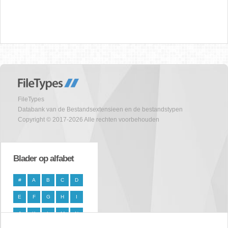
FileTypes
Databank van de Bestandsextensieen en de bestandstypen
Copyright © 2017-2026 Alle rechten voorbehouden
Blader op alfabet
#
A
B
C
D
E
F
G
H
I
J
K
L
M
N