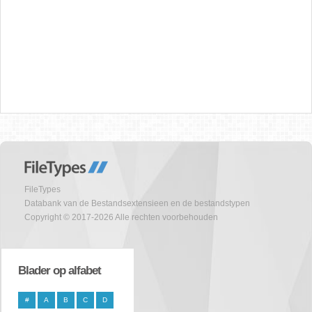
FileTypes
Databank van de Bestandsextensieen en de bestandstypen
Copyright © 2017-2026 Alle rechten voorbehouden
Blader op alfabet
#
A
B
C
D