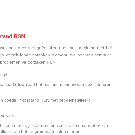
stand RSN
nload en correct geïnstalleerd en het probleem met het
ijn verschillende oorzaken hiervoor: we noemen sommige
sproblemen veroorzaken RSN:
digd
gedownload (download het bestand opnieuw van dezelfde bron
en goede linkbestand RSN met het geïnstalleerd
f malware
heeft niet de juiste bronnen voor de computer of er zijn
alleerd om het programma te laten starten