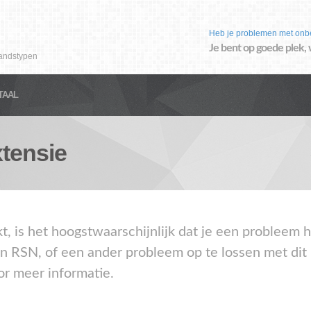
Heb je problemen met onb
Je bent op goede plek, 
andstypen
TAAL
tensie
kt, is het hoogstwaarschijnlijk dat je een problee
en RSN, of een ander probleem op te lossen met dit
or meer informatie.