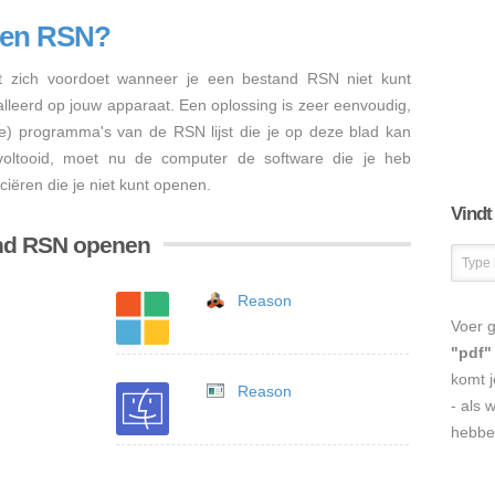
nen RSN?
 zich voordoet wanneer je een bestand RSN niet kunt
talleerd op jouw apparaat. Een oplossing is zeer eenvoudig,
re) programma's van de RSN lijst die je op deze blad kan
s voltooid, moet nu de computer de software die je heb
iëren die je niet kunt openen.
Vindt
and RSN openen
Reason
Voer g
"pdf"
komt j
Reason
- als 
hebbe