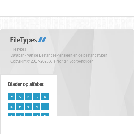
FileTypes
Databank van de Bestandsextensieen en de bestandstypen
Copyright © 2017-2026 Alle rechten voorbehouden
Blader op alfabet
#
A
B
C
D
E
F
G
H
I
J
K
L
M
N
O
P
Q
R
S