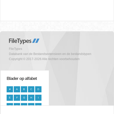
FileTypes
Databank van de Bestandsextensieen en de bestandstypen
Copyright © 2017-2026 Alle rechten voorbehouden
Blader op alfabet
#
A
B
C
D
E
F
G
H
I
J
K
L
M
N