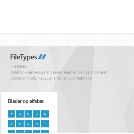
FileTypes
Databank van de Bestandsextensieen en de bestandstypen
Copyright © 2017-2026 Alle rechten voorbehouden
Blader op alfabet
#
A
B
C
D
E
F
G
H
I
J
K
L
M
N