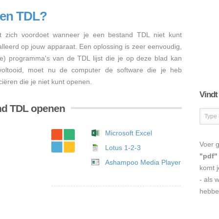
nen TDL?
 zich voordoet wanneer je een bestand TDL niet kunt
talleerd op jouw apparaat. Een oplossing is zeer eenvoudig,
re) programma's van de TDL lijst die je op deze blad kan
s voltooid, moet nu de computer de software die je heb
iëren die je niet kunt openen.
Vindt
nd TDL openen
Microsoft Excel
Voer g
Lotus 1-2-3
"pdf"
Ashampoo Media Player
komt j
- als 
hebbe