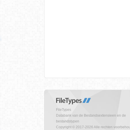
FileTypes
Databank van de Bestandsextensieen en de
bestandstypen
Copyright © 2017-2026 Alle rechten voorbeho