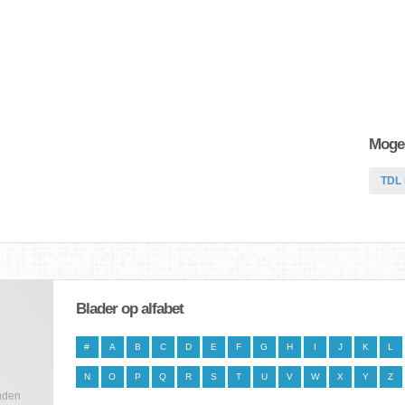
Mogel
TDL
Blader op alfabet
#
A
B
C
D
E
F
G
H
I
J
K
L
N
O
P
Q
R
S
T
U
V
W
X
Y
Z
uden