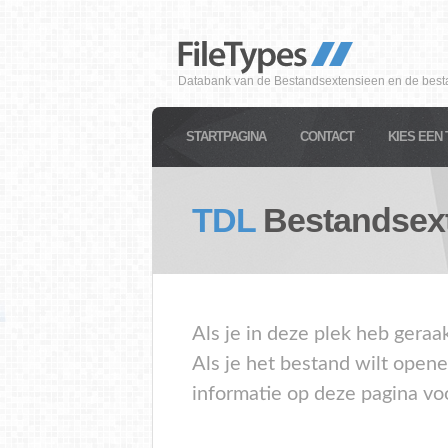
Databank van de Bestandsextensieen en de best
STARTPAGINA
CONTACT
KIES EEN 
TDL
Bestandsex
Als je in deze plek heb geraa
Als je het bestand wilt open
informatie op deze pagina vo