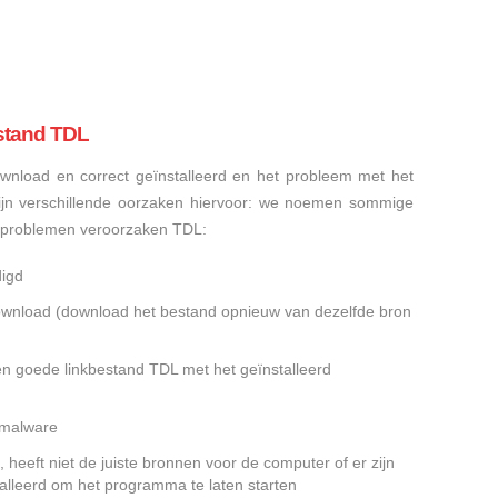
stand TDL
nload en correct geïnstalleerd en het probleem met het
ijn verschillende oorzaken hiervoor: we noemen sommige
sproblemen veroorzaken TDL:
digd
gedownload (download het bestand opnieuw van dezelfde bron
en goede linkbestand TDL met het geïnstalleerd
f malware
heeft niet de juiste bronnen voor de computer of er zijn
alleerd om het programma te laten starten